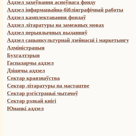
Аддзел захоўвання асноўнага фонду
Аддзел інфармацыйна-бібліяграфічнай работы
Аддзел камплектавання фондаў
Аддзел літаратуры на замежных мовах
Аддзел перыядычных выданняў
Аддзел сацыякультурнай дзейнасці і маркетынгу
Адміністрацыя
Бухгалтэрыя
Гаспадарчы аддзел
Дзіцячы аддзел
Сектар краязнаўства
Сектар літаратуры па мастацтве
Сектар рэгістрацыі чытачоў
Сектар рэдкай кнігі
Юнацкі аддзел