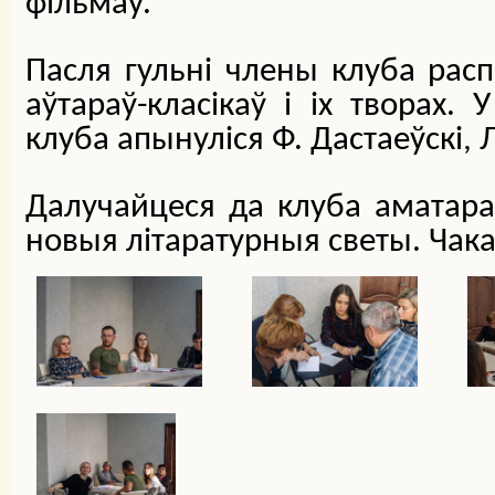
фільмаў.
Пасля гульні члены клуба расп
аўтараў-класікаў і іх творах.
клуба апынуліся Ф. Дастаеўскі, Л
Далучайцеся да клуба аматара
новыя літаратурныя светы. Чака