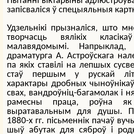
Пытанні віктарыны адлюстроўва
запісваліся ў спецыяльныя картк
Удзельнікі прызналіся, што м
творчасць вялікіх класік
малавядомымі. Напрыклад,
драматурга А. Астроўскага нал
па якіх ставілі на лепшых сусв
стаў першым у рускай літ
характары дробных чыноўнікаў 
свах, вандроўніц-багамолак і н
рамесны праца, роўна як
выратавальным для душы. Па
1880-х гг. пісьменнік пачаў ву
шыў абутак для сяброў і род