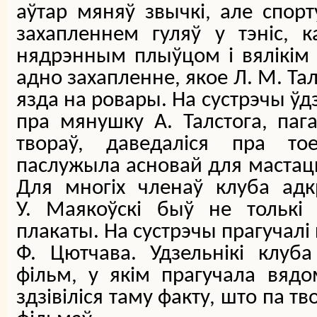
аўтар мяняў звычкі, але спор
захапленнем гуляў у тэніс, к
нядрэнным плыўцом і вялікім
адно захапленне, якое Л. М. Тал
язда на ровары. На сустрэчы ўд
пра мянушку А. Талстога, паг
твораў, даведаліся пра то
паслужыла асновай для мастацк
Для многіх членаў клуба адк
У. Маякоўскі быў не толькі 
плакаты. На сустрэчы прагучалі 
Ф. Цютчава. Удзельнікі клуба
фільм, у якім прагучала вяд
здзівіліся таму факту, што па тв