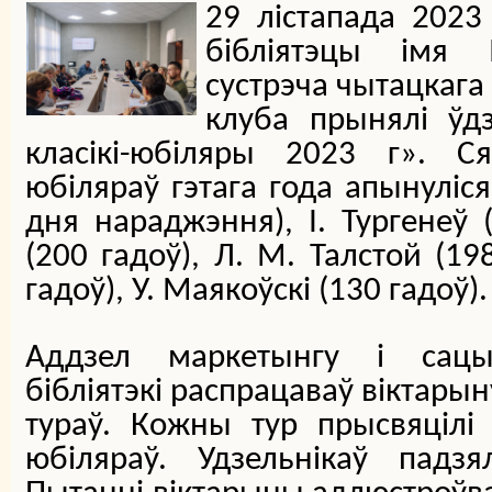
29 лістапада 2023
бібліятэцы імя 
сустрэча чытацкага
клуба прынялі ўдз
класікі-юбіляры 2023 г». Ся
юбіляраў гэтага года апынуліся
дня нараджэння), І. Тургенеў (
(200 гадоў), Л. М. Талстой (19
гадоў), У. Маякоўскі (130 гадоў).
Аддзел маркетынгу і сацыя
бібліятэкі распрацаваў віктарын
тураў. Кожны тур прысвяцілі 
юбіляраў. Удзельнікаў падз