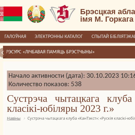
Брэсцкая абла
імя М. Горкага
ГАЛОЎНАЯ
ЭЛЕКТРОННЫ КАТАЛОГ
СПЫТАЙ БІБЛІЯТЭКА
РЭСУРС «ЛІЧБАВАЯ ПАМЯЦЬ БРЭСТЧЫНЫ»
Начало активности (дата): 30.10.2023 10:1
Количество показов: 538
Сустрэча чытацкага клуба
класікі-юбіляры 2023 г.»
Навіны
Сустрэча чытацкага клуба «КанТэкст»: «Рускія класікі-юбі