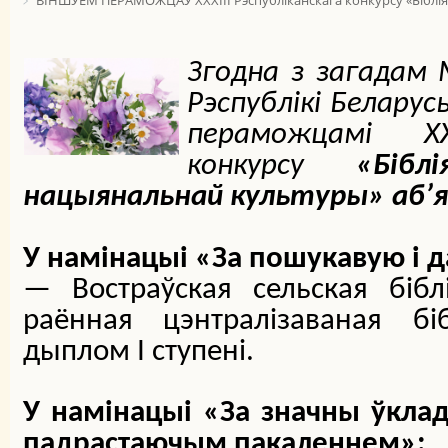
ВІНШУЕМ ПЕРАМОЖЦАЎ XXXIІІ Рэспубліканскага конкурсу «Біблі
Згодна з загадам
Рэспублікі Беларус
пераможцамі XXX
конкурсу
«Біб
нацыянальнай культуры» аб’я
У намінацыі «За пошукавую і 
— Востраўская сельская бібл
раённая цэнтралізаваная бі
дыплом І ступені.
У намінацыі «За значны ўклад
падрастаючым пакаленнем»: