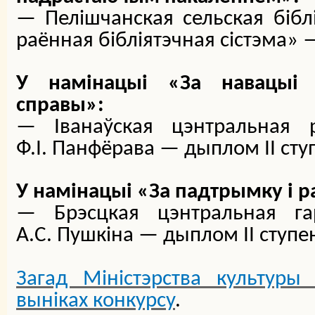
— Пелішчанская сельская бібл
раённая бібліятэчная сістэма» —
У намінацыі «За навацыі ў
справы»:
— Іванаўская цэнтральная р
Ф.І. Панфёрава — дыплом ІІ ступ
У намінацыі «За падтрымку і р
— Брэсцкая цэнтральная гар
А.С. Пушкіна — дыплом ІІ ступен
Загад Міністэрства культуры 
выніках конкурсу
.