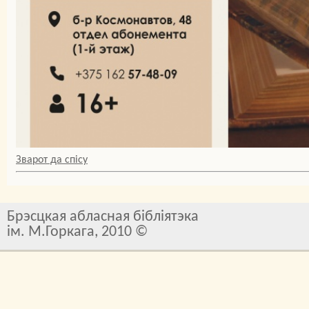
Зварот да спісу
Брэсцкая абласная бібліятэка
ім. М.Горкага, 2010 ©