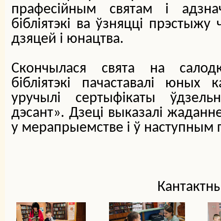
прафесійным святам і адзн
бібліятэкі ва ўзняцці прэстыжу
дзяцей і юнацтва.
Скончылася свята на салодк
бібліятэкі пачаставалі юных 
уручылі сертыфікаты ўдзельн
дэсант». Дзеці выказалі жаданне
у мерапрыемстве і ў наступным 
Кантактны