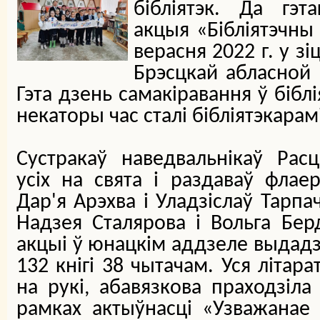
бібліятэк. Да гэт
акцыя «Бібліятэчны
верасня 2022 г. у з
Брэсцкай абласной б
Гэта дзень самакіравання ў біб
некаторы час сталі бібліятэкарамі
Сустракаў наведвальнікаў Рас
усіх на свята і раздаваў флае
Дар'я Арэхва і Уладзіслаў Тарп
Надзея Сталярова і Вольга Бер
акцыі ў юнацкім аддзеле выдадз
132 кнігі 38 чытачам. Уся літар
на рукі, абавязкова праходзіл
рамках актыўнасці «Узважанае 