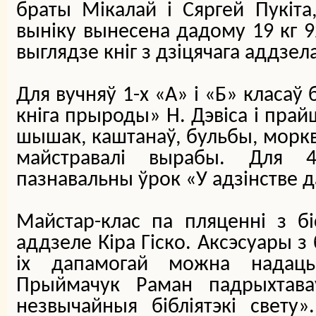
браты Мікалай і Сяргей Пукіта
выніку вынесена дадому 19 кг 9
выглядзе кніг з дзіцячага аддзела 
Для вучняў 1-х «А» і «Б» класаў
кніга прыроды» Н. Дэвіса і прайш
шышак, каштанаў, бульбы, моркв
майстравалі вырабы. Для 4
пазнавальны ўрок «У адзінстве 
Майстар-клас па пляценні з б
аддзеле Кіра Гіско. Аксэсуары з
іх дапамогай можна надаць
Прыймачук Раман падрыхтав
незвычайныя бібліятэкі свету