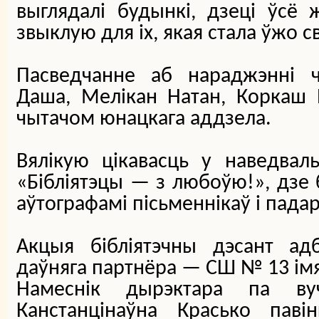
выглядалі будынкі, дзеці ўсё 
звыклую для іх, якая стала ўжо св
Пасведчанне аб нараджэнні ч
Даша, Мелікан Натан, Коркаш Р
чытачом юнацкага аддзела.
Вялікую цікавасць у наведваль
«Бібліятэцы — з любоўю!», дзе 
аўтографамі пісьменнікаў і падар
Акцыя бібліятэчны дэсант а
даўняга партнёра — СШ № 13 імя 
Намеснік дырэктара па ву
Канстанцінаўна Красько павін