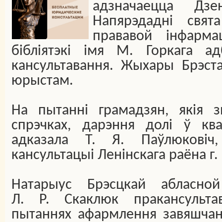
адзначаецца Дз
Напярэдадні свя
прававой інфарма
бібліятэкі імя М. Горкага а
кансультавання. Жыхары Брэста
юрыстам.
На пытанні грамадзян, якія з
спрэчках, дарэння долі ў кв
адказала Т. Я. Паўлюковіч
кансультацыі Ленінскага раёна г.
Натарыус Брэсцкай абласно
Л. Р. Скаклюк пракансультав
пытаннях афармлення завяшчан