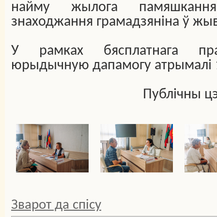
найму жылога памяшкання
знаходжання грамадзяніна ў жывы
У рамках бясплатнага прав
юрыдычную дапамогу атрымалі 1
Публічны ц
Зварот да спісу