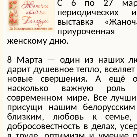
С 6 по 27 март
периодических и
выставка «Жаноч
приуроченная
женскому дню.
8 Марта — один из наших л
дарит душевное тепло, вселяет
новые свершения. А ещё о
насколько важную роль
современном мире. Все лучшие
присущи нашим белорусским
близким, любовь к семье, 
добросовестность в делах, ус
в труде, оптимизм и умение р