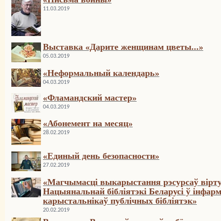
11.03.2019
Выставка «Дарите женщинам цветы...»
05.03.2019
«Неформальный календарь»
04.03.2019
«Фламандский мастер»
04.03.2019
«Абонемент на месяц»
28.02.2019
«Единый день безопасности»
27.02.2019
«Магчымасці выкарыстання рэсурсаў вірт
Нацыянальнай бібліятэкі Беларусі ў інфа
карыстальнікаў публічных бібліятэк»
20.02.2019